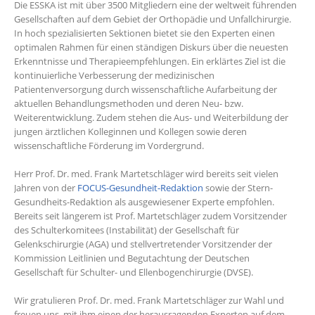
Die ESSKA ist mit über 3500 Mitgliedern eine der weltweit führenden
Gesellschaften auf dem Gebiet der Orthopädie und Unfallchirurgie.
In hoch spezialisierten Sektionen bietet sie den Experten einen
optimalen Rahmen für einen ständigen Diskurs über die neuesten
Erkenntnisse und Therapieempfehlungen. Ein erklärtes Ziel ist die
kontinuierliche Verbesserung der medizinischen
Patientenversorgung durch wissenschaftliche Aufarbeitung der
aktuellen Behandlungsmethoden und deren Neu- bzw.
Weiterentwicklung. Zudem stehen die Aus- und Weiterbildung der
jungen ärztlichen Kolleginnen und Kollegen sowie deren
wissenschaftliche Förderung im Vordergrund.
Herr Prof. Dr. med. Frank Martetschläger wird bereits seit vielen
Jahren von der
FOCUS-Gesundheit-Redaktion
sowie der Stern-
Gesundheits-Redaktion als ausgewiesener Experte empfohlen.
Bereits seit längerem ist Prof. Martetschläger zudem Vorsitzender
des Schulterkomitees (Instabilität) der Gesellschaft für
Gelenkschirurgie (AGA) und stellvertretender Vorsitzender der
Kommission Leitlinien und Begutachtung der Deutschen
Gesellschaft für Schulter- und Ellenbogenchirurgie (DVSE).
Wir gratulieren Prof. Dr. med. Frank Martetschläger zur Wahl und
freuen uns, mit ihm einen der herausragenden Experten auf dem