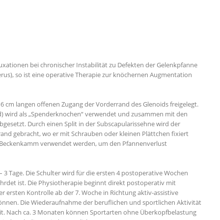
tionen bei chronischer Instabilität zu Defekten der Gelenkpfanne
s), so ist eine operative Therapie zur knöchernen Augmentation
 – 6 cm langen offenen Zugang der Vorderrand des Glenoids freigelegt.
id) wird als „Spenderknochen“ verwendet und zusammen mit den
esetzt. Durch einen Split in der Subscapularissehne wird der
d gebracht, wo er mit Schrauben oder kleinen Plättchen fixiert
m Beckenkamm verwendet werden, um den Pfannenverlust
 3 Tage. Die Schulter wird für die ersten 4 postoperative Wochen
ährdet ist. Die Physiotherapie beginnt direkt postoperativ mit
ersten Kontrolle ab der 7. Woche in Richtung aktiv-assistive
nen. Die Wiederaufnahme der beruflichen und sportlichen Aktivität
gkeit. Nach ca. 3 Monaten können Sportarten ohne Überkopfbelastung